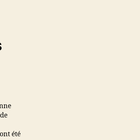
s
enne
 de
ont été