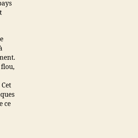
pays
t
de
à
ment.
flou,
 Cet
iques
e ce