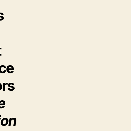
s
t
 ce
ors
e
ion