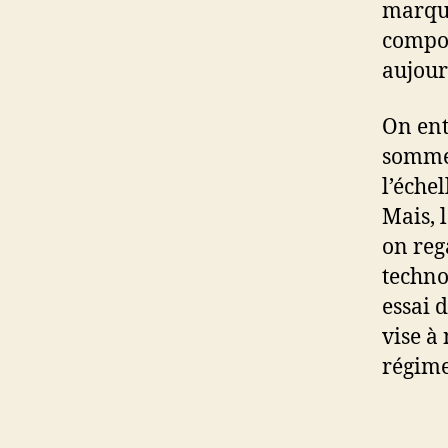
marqua
compos
aujour
On ent
sommet
l’éche
Mais, 
on reg
techno
essai 
vise à
régime