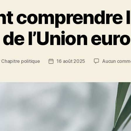
 comprendre l
e de l’Union eur
r
Chapitre politique
16 août 2025
Aucun comme
r
Date
de
le
l’article