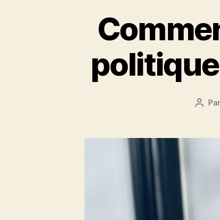
Comment
politiqu
Pa
Auteu
de
l’artic