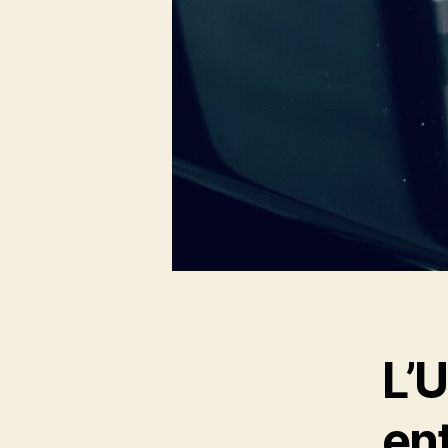
L’
en