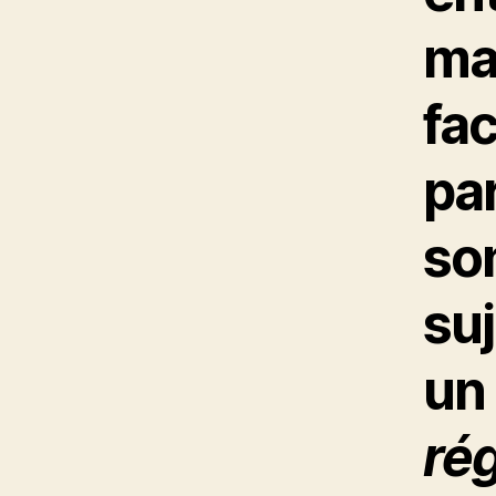
mai
fac
par
so
suj
un 
rég