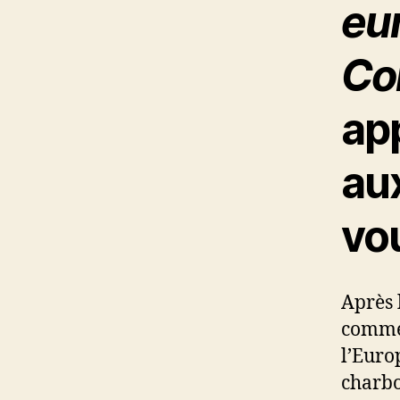
eu
Co
ap
au
vo
Après 
commen
l’Euro
charbo